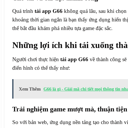
Quá trình
tải app G66
không quá lâu, sau khi chọn li
khoảng thời gian ngắn là bạn thấy ứng dụng hiển thị
thể bắt đầu khám phá nhiều tựa game đặc sắc.
Những lợi ích khi tải xuống th
Người chơi thực hiện
tải app G66
về thành công sẽ 
điển hình có thể thấy như:
Xem Thêm
G66 là gì - Giải mã chi tiết mọi thông tin n
Trải nghiệm game mượt mà, thuận tiện
So với bản web, ứng dụng nền tảng tạo cho thành viê