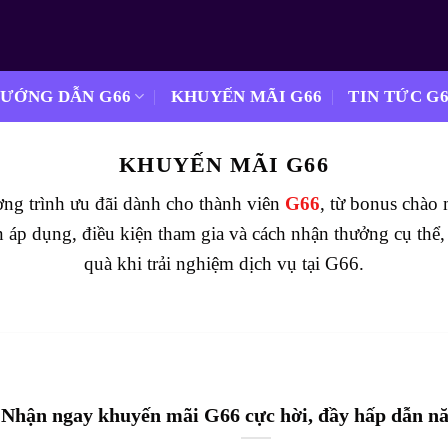
ƯỚNG DẪN G66
KHUYẾN MÃI G66
TIN TỨC G
KHUYẾN MÃI G66
ơng trình ưu đãi dành cho thành viên
G66
, từ bonus chào
ian áp dụng, điều kiện tham gia và cách nhận thưởng cụ thể
quà khi trải nghiệm dịch vụ tại G66.
Nhận ngay khuyến mãi G66 cực hời, đầy hấp dẫn n