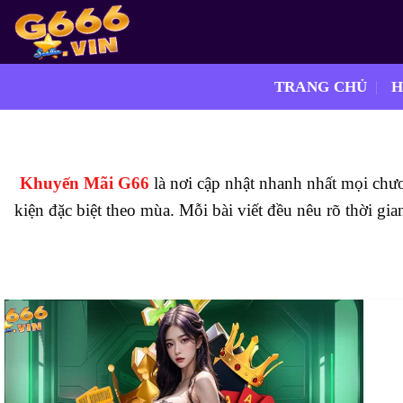
Skip
to
content
TRANG CHỦ
H
Khuyến Mãi G66
là nơi cập nhật nhanh nhất mọi chư
kiện đặc biệt theo mùa. Mỗi bài viết đều nêu rõ thời g