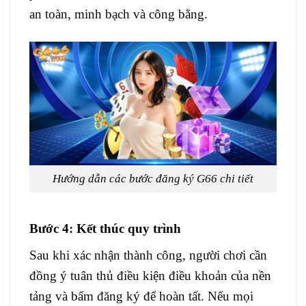
an toàn, minh bạch và công bằng.
Hướng dẫn các bước đăng ký G66 chi tiết
Bước 4: Kết thúc quy trình
Sau khi xác nhận thành công, người chơi cần
đồng ý tuân thủ điều kiện điều khoản của nền
tảng và bấm đăng ký để hoàn tất. Nếu mọi