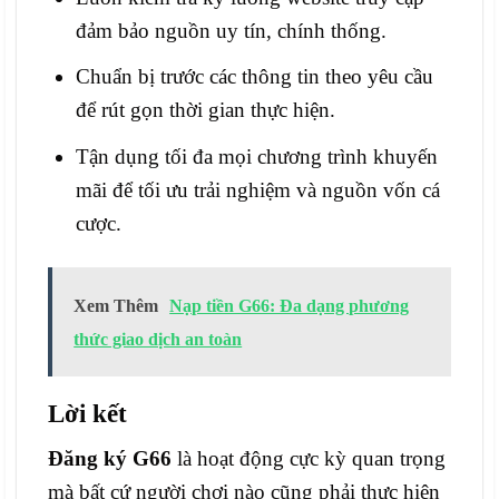
đảm bảo nguồn uy tín, chính thống.
Chuẩn bị trước các thông tin theo yêu cầu
để rút gọn thời gian thực hiện.
Tận dụng tối đa mọi chương trình khuyến
mãi để tối ưu trải nghiệm và nguồn vốn cá
cược.
Xem Thêm
Nạp tiền G66: Đa dạng phương
thức giao dịch an toàn
Lời kết
Đăng ký G66
là hoạt động cực kỳ quan trọng
mà bất cứ người chơi nào cũng phải thực hiện