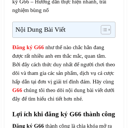
ký G66 – Hướng dẫn thực hiện nhanh, trải
nghiệm bùng nổ
Nội Dung Bài Viết
Đăng ký G66
như thế nào chắc hẳn đang
được rất nhiều anh em thắc mắc, quan tâm.
Bởi đây cách thức duy nhất để người chơi theo
dõi và tham gia các sản phẩm, dịch vụ cá cược
hấp dẫn tại đơn vị giải trí đình đám. Hãy cùng
G66
chúng tôi theo dõi nội dung bài viết dưới
đây để tìm hiểu chi tiết hơn nhé.
Lợi ích khi đăng ký G66 thành công
Đăng ký G66
thành công là chìa khóa mở ra