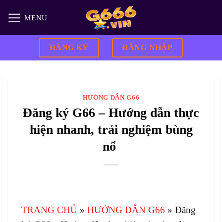
Skip
MENU
to
content
ĐĂNG KÝ
ĐĂNG NHẬP
HƯỚNG DẪN G66
Đăng ký G66 – Hướng dẫn thực
hiện nhanh, trải nghiệm bùng
nổ
TRANG CHỦ
»
HƯỚNG DẪN G66
»
Đăng