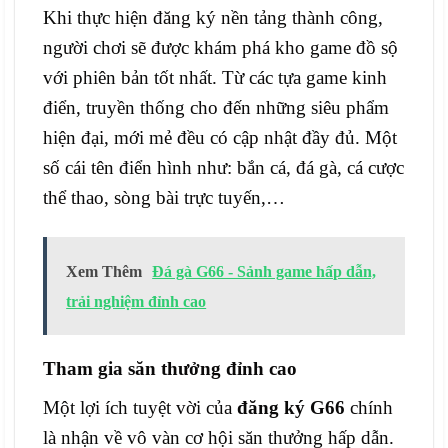
Khi thực hiện đăng ký nền tảng thành công,
người chơi sẽ được khám phá kho game đồ sộ
với phiên bản tốt nhất. Từ các tựa game kinh
điển, truyền thống cho đến những siêu phẩm
hiện đại, mới mẻ đều có cập nhật đầy đủ. Một
số cái tên điển hình như: bắn cá, đá gà, cá cược
thể thao, sòng bài trực tuyến,…
Xem Thêm
Đá gà G66 - Sảnh game hấp dẫn,
trải nghiệm đỉnh cao
Tham gia săn thưởng đỉnh cao
Một lợi ích tuyệt vời của
đăng ký G66
chính
là nhận về vô vàn cơ hội săn thưởng hấp dẫn.