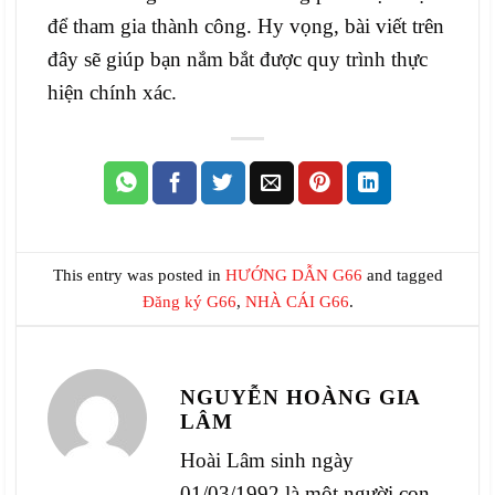
để tham gia thành công. Hy vọng, bài viết trên
đây sẽ giúp bạn nắm bắt được quy trình thực
hiện chính xác.
This entry was posted in
HƯỚNG DẪN G66
and tagged
Đăng ký G66
,
NHÀ CÁI G66
.
NGUYỄN HOÀNG GIA
LÂM
Hoài Lâm sinh ngày
01/03/1992 là một người con