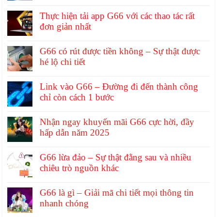
Thực hiện tải app G66 với các thao tác rất
đơn giản nhất
G66 có rút được tiền không – Sự thật được
hé lộ chi tiết
Link vào G66 – Đường đi đến thành công
chỉ còn cách 1 bước
Nhận ngay khuyến mãi G66 cực hời, đầy
hấp dẫn năm 2025
G66 lừa đảo – Sự thật đằng sau và nhiều
chiêu trò nguồn khác
G66 là gì – Giải mã chi tiết mọi thông tin
nhanh chóng