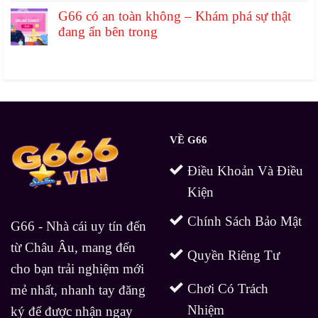
G66 có an toàn không – Khám phá sự thật
đang ẩn bên trong
VỀ G66
Điều Khoản Và Điều
Kiện
Chính Sách Bảo Mật
G66 - Nhà cái uy tín đến
từ Châu Âu, mang đến
Quyền Riêng Tư
cho bạn trải nghiệm mới
Chơi Có Trách
mẻ nhất, nhanh tay đăng
Nhiệm
ký để được nhận ngay