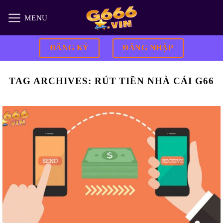
Skip
MENU
to
content
ĐĂNG KÝ
ĐĂNG NHẬP
TAG ARCHIVES:
RÚT TIỀN NHÀ CÁI G66